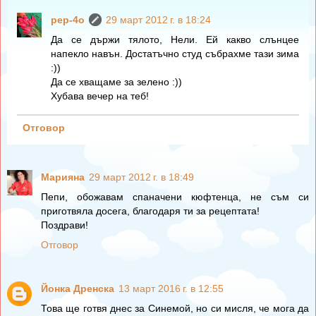
pep-4o
29 март 2012 г. в 18:24
Да се държи тялото, Нели. Ей какво слънцее
напекло навън. Достатъчно студ събрахме тази зима
:))
Да се хващаме за зелено :))
Хубава вечер на теб!
Отговор
Mарияна
29 март 2012 г. в 18:49
Пепи, обожавам спаначени кюфтенца, не съм си
приготвяла досега, благодаря ти за рецептата!
Поздрави!
Отговор
Йонка Дренска
13 март 2016 г. в 12:55
Това ще готвя днес за Синемой, но си мисля, че мога да