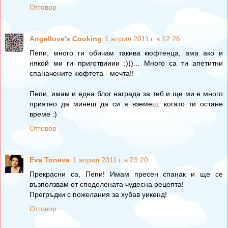
Отговор
Angellove's Cooking
1 април 2011 г. в 12:26
Пепи, много ги обичам такива кюфтенца, ама ако и
някой ми ги приготвииии :)))... Много са ти апетитни
спаначените кюфтета - мечта!!
Пепи, имам и една блог награда за теб и ще ми е много
приятно да минеш да си я вземеш, когато ти остане
време :)
Отговор
Eva Toneva
1 април 2011 г. в 23:20
Прекрасни са, Пепи! Имам пресен спанак и ще се
възползвам от споделената чудесна рецепта!
Прегръдки с пожелания за хубав уикенд!
Отговор