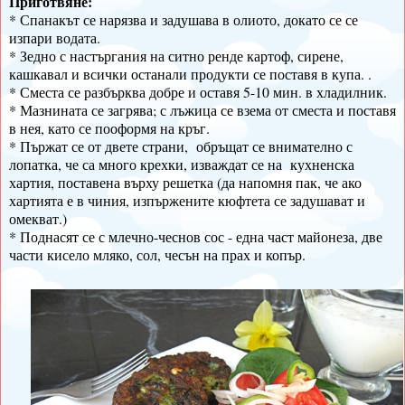
Приготвяне:
* Спанакът се нарязва и задушава в олиото, докато се се
изпари водата.
* Зедно с настъргания на ситно ренде картоф, сирене,
кашкавал и всички останали продукти се поставя в купа. .
* Сместа се разбърква добре и оставя 5-10 мин. в хладилник.
* Мазнината се загрява; с лъжица се взема от сместа и поставя
в нея, като се пооформя на кръг.
* Пържат се от двете страни, обръщат се внимателно с
лопатка, че са много крехки, изваждат се на кухненска
хартия, поставена върху решетка (да напомня пак, че ако
хартията е в чиния, изпържените кюфтета се задушават и
омекват.)
* Поднасят се с млечно-чеснов сос - една част майонеза, две
части кисело мляко, сол, чесън на прах и копър.