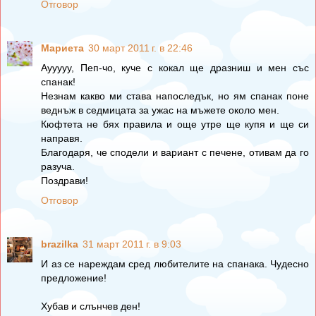
Отговор
Мариета
30 март 2011 г. в 22:46
Аууууу, Пеп-чо, куче с кокал ще дразниш и мен със
спанак!
Незнам какво ми става напоследък, но ям спанак поне
веднъж в седмицата за ужас на мъжете около мен.
Кюфтета не бях правила и още утре ще купя и ще си
направя.
Благодаря, че сподели и вариант с печене, отивам да го
разуча.
Поздрави!
Отговор
brazilka
31 март 2011 г. в 9:03
И аз се нареждам сред любителите на спанака. Чудесно
предложение!
Хубав и слънчев ден!