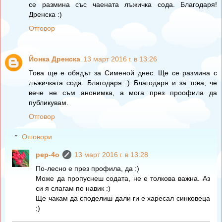
се размина със чаената лъжичка сода. Благодаря!
Дренска :)
Отговор
Йонка Дренска
13 март 2016 г. в 13:26
Това ще е обядът за Сименой днес. Ще се размина с
лъжичката сода. Благодаря :) Благодаря и за това, че
вече не съм анонимка, а мога през проофила да
публикувам.
Отговор
Отговори
pep-4o
13 март 2016 г. в 13:28
По-лесно е през профила, да :)
Може да пропуснеш содата, не е толкова важна. Аз
си я слагам по навик :)
Ще чакам да споделиш дали ги е харесал синковеца
:)