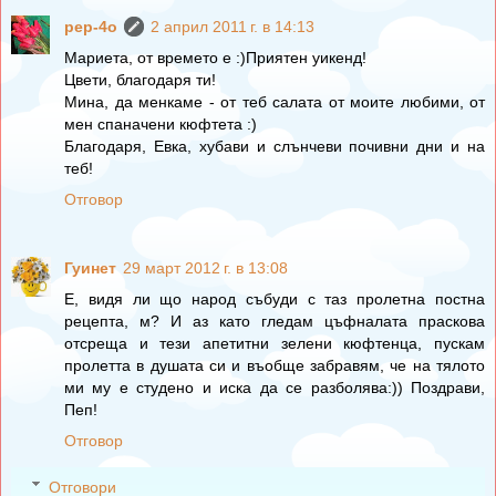
pep-4o
2 април 2011 г. в 14:13
Мариета, от времето е :)Приятен уикенд!
Цвети, благодаря ти!
Мина, да менкаме - от теб салата от моите любими, от
мен спаначени кюфтета :)
Благодаря, Евка, хубави и слънчеви почивни дни и на
теб!
Отговор
Гуинет
29 март 2012 г. в 13:08
Е, видя ли що народ събуди с таз пролетна постна
рецепта, м? И аз като гледам цъфналата праскова
отсреща и тези апетитни зелени кюфтенца, пускам
пролетта в душата си и въобще забравям, че на тялото
ми му е студено и иска да се разболява:)) Поздрави,
Пеп!
Отговор
Отговори