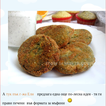
А
тук пък г-жа Ели
предлага една още по-лесна идея - тя ги
прави печени във формата за мъфини