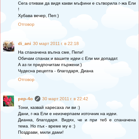
Сега отивам да видя какви мъфини е сътворила г-жа Ели
!
Хубава вечер, Пеп:)
Отговор
di_ani
30 март 2011 г. в 22:18
На спаначена вълна сме, Пепи!
Обичам спанак и вашите идеи с Ели ми допадат.
А аз ги предпочитам пържени:)
Чудесна рецепта - благодаря, Диана
Отговор
pep-4o
30 март 2011 г. в 22:42
Тони, казвай харесаха ли ви :)
Дани, г-жа Ели е неизчерпаем източник на идеи.
Дианка, благодаря. Видях, че и при теб е спаначена
тема. Но пък - време му е :)
Поздрави, мили дами!