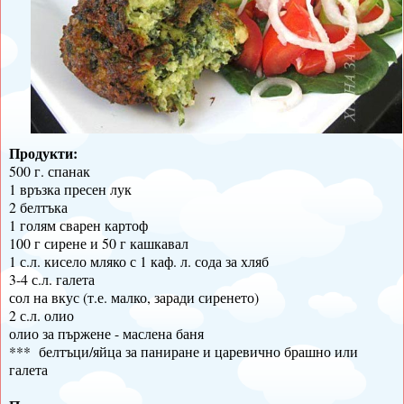
Продукти:
500 г. спанак
1 връзка пресен лук
2 белтъка
1 голям сварен картоф
100 г сирене и 50 г кашкавал
1 с.л. кисело мляко с 1 каф. л. сода за хляб
3-4 с.л. галета
сол на вкус (т.е. малко, заради сиренето)
2 с.л. олио
олио за пържене - маслена баня
*** белтъци/яйца за паниране и царевично брашно или
галета