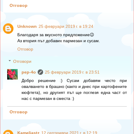
Отговор
Unknown
25 февруари 2019 г. в 19:24
Благодаря за вкусното предложение😉
Аз втория път добавих пармезан и сусам.
Отговор
Отговори
pep-4o
25 февруари 2019 г. в 23:51
Добро решение :) Сусам добавям често при
овалването в брашно (както и днес при картофените
кюфтета), но другият път ще поглезя една част от
нас с пармезан в сместа :)
Отговор
Kameliastz
12 септември 2021 г. в 12:19