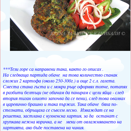
***Тези горе са направени така, както го описах .
На следваща партида обаче на това количество спанак
сложих 2 картофа (около 250-300г.) и още 2 с.л. галета.
Сместа стана гъста и с мокри ръце оформях топче, потапях
в разбити белтъци (не обичам да панирам с цели яйца - след
втория тиган олиото започва да се пени), след това овалвах
в царевично брашно и така пържих. Така обаче бяха по-
стегнати, обръщаха се съвсем лесно.
Изваждат се на
решетка, застлана с кухненска хартия, за да останат с
хрупкава нежна коричка, а не меки от овлажняването на
хартията, ако бъде поставена на чиния.