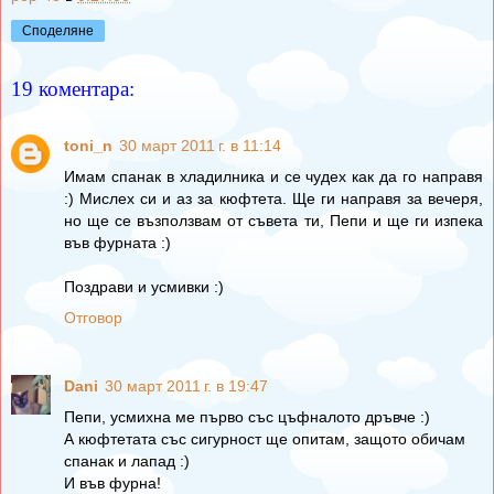
Споделяне
19 коментара:
toni_n
30 март 2011 г. в 11:14
Имам спанак в хладилника и се чудех как да го направя
:) Мислех си и аз за кюфтета. Ще ги направя за вечеря,
но ще се възползвам от съвета ти, Пепи и ще ги изпека
във фурната :)
Поздрави и усмивки :)
Отговор
Dani
30 март 2011 г. в 19:47
Пепи, усмихна ме първо със цъфналото дръвче :)
А кюфтетата със сигурност ще опитам, защото обичам
спанак и лапад :)
И във фурна!