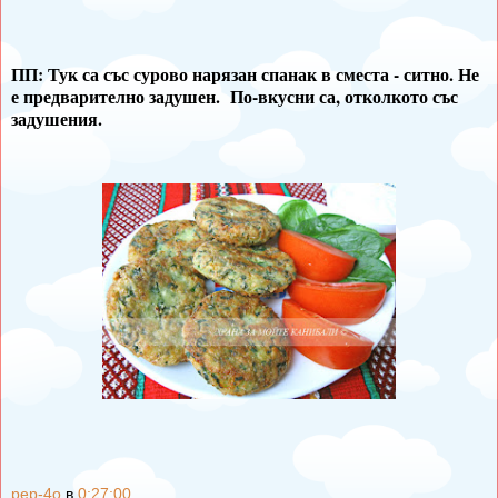
ПП: Тук са със сурово нарязан спанак в сместа - ситно. Не
е предварително задушен. По-вкусни са, отколкото със
задушения.
pep-4o
в
0:27:00