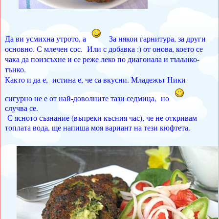
Да ви усмихна утрото, а
За някои гарнитура, за други
основно. С млечен сос. Или с добавка :) от онова, което се
чака да поизсъхне и се реже леко по диагонала и тъъънко-
тънко.
Както и да е, истина е, че са вкусни. Младежът Ники
сигурно не е от най-доволните тази седмица, но
случва се.
С ясното съзнание (въпреки късния час), че не откривам
топлата вода, ще напиша моя вариант на тези кюфтета.